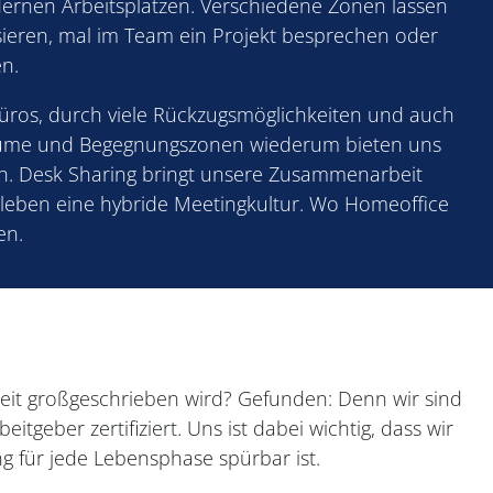
dernen Arbeitsplätzen. Verschiedene Zonen lassen
sieren, mal im Team ein Projekt besprechen oder
n.
üros, durch viele Rückzugsmöglichkeiten und auch
räume und Begegnungszonen wiederum bieten uns
. Desk Sharing bringt unsere Zusammenarbeit
 leben eine hybride Meetingkultur. Wo Homeoffice
en.
eit großgeschrieben wird? Gefunden: Denn wir sind
beitgeber zertifiziert. Uns ist dabei wichtig, dass wir
g für jede Lebensphase spürbar ist.