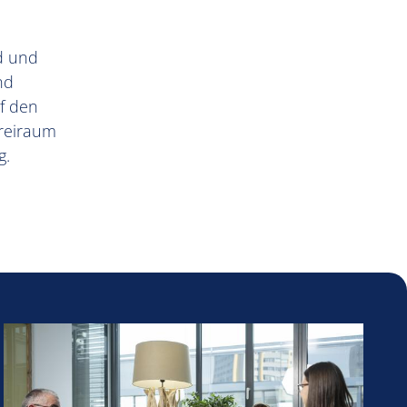
d und
nd
f den
Freiraum
g.