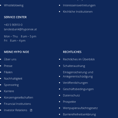
Whistleblowing
Interessensvertretungen
Kirchliche Institutionen
SERVICE CENTER
+43 5 90910-0
landesbank@hyponoe.at
Monday till Thursday from 8 to 5 pm
Mon – Thu 8 am – 5 pm
Friday from 8 to 4 pm
Fri 8 am – 4 pm
MEINE HYPO NOE
RECHTLICHES
Über uns
Rechtliches im Überblick
Presse
Schalteraushang
Filialen
Einlagensicherung und
Anlegerentschädigung
Nachhaltigkeit
Veröffentlichungen
Sponsoring
Geschäftsbedingungen
Karriere
Datenschutz
Konzerngesellschaften
Prospekte
Financial Institutions
Wertpapieraufsichtsgesetz
, öffnet neues Fenster
Investor Relations
Barrierefreiheitserklärung