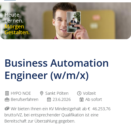
Heute
Lernen.
Morgen
Gestalten.
Business Automation
Engineer (w/m/x)
Arbeitgeber:
Dienstort:
Beschäftigungsart:
HYPO NOE
Sankt Pölten
Vollzeit
Positionsebene:
Veröffentlichungsdatum:
Eintrittstermin:
Berufserfahren
23.6.2026
Ab sofort
Gehalt:
Wir bieten Ihnen ein KV Mindestgehalt ab
€ 46.253,76
brutto/VZ, bei entsprechender Qualifikation ist eine
Bereitschaft zur Überzahlung gegeben.