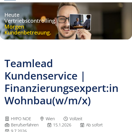
Heute
Vertriebscontrolling.
Morgen
Kundenbetreuung.
Teamlead
Kundenservice |
Finanzierungsexpert:in
Wohnbau(w/m/x)
Arbeitgeber:
Dienstort:
Beschäftigungsart:
HYPO NOE
Wien
Vollzeit
Positionsebene:
Veröffentlichungsdatum:
Eintrittstermin:
Berufserfahren
15.1.2026
Ab sofort
Bewerbungsfrist:
9.7.2026