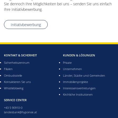
Sie dennoch Ihre Möglichkeiten bei uns – senden Sie uns einfach
Ihre Initiativbewerbung.
Initiativbewerbung
KONTAKT & SICHERHEIT
KUNDEN & LÖSUNGEN
Sicherheitszentrum
Private
Filialen
Unternehmen
Ombudsstelle
Länder, Städte und Gemeinden
Kontaktieren Sie uns
Immobilienprojekte
Whistleblowing
Interessensvertretungen
Kirchliche Institutionen
SERVICE CENTER
+43 5 90910-0
landesbank@hyponoe.at