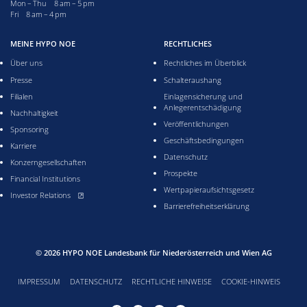
Monday till Thursday from 8 to 5 pm
Mon – Thu 8 am – 5 pm
Friday from 8 to 4 pm
Fri 8 am – 4 pm
MEINE HYPO NOE
RECHTLICHES
Über uns
Rechtliches im Überblick
Presse
Schalteraushang
Filialen
Einlagensicherung und
Anlegerentschädigung
Nachhaltigkeit
Veröffentlichungen
Sponsoring
Geschäftsbedingungen
Karriere
Datenschutz
Konzerngesellschaften
Prospekte
Financial Institutions
Wertpapieraufsichtsgesetz
, öffnet neues Fenster
Investor Relations
Barrierefreiheitserklärung
© 2026
HYPO NOE Landesbank für Niederösterreich und Wien AG
IMPRESSUM
DATENSCHUTZ
RECHTLICHE HINWEISE
COOKIE-HINWEIS